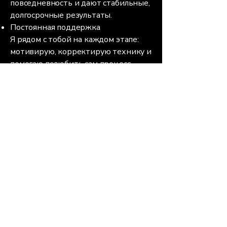
повседневность и дают стабильные,
долгосрочные результаты.
Постоянная поддержка
Я рядом с тобой на каждом этапе:
мотивирую, корректирую технику и
помогаю полюбить сам процесс
тренировок, а не только финальный
результат.